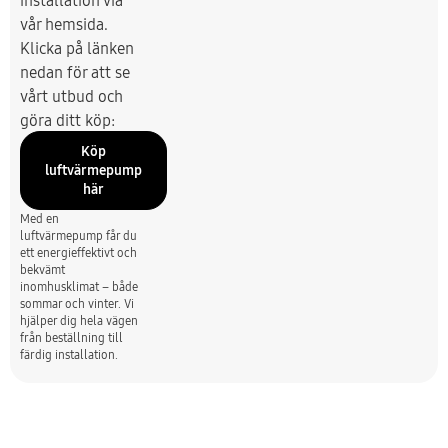
installation via
vår hemsida.
Klicka på länken
nedan för att se
vårt utbud och
göra ditt köp:
Köp
luftvärmepump
här
Med en
luftvärmepump får du
ett energieffektivt och
bekvämt
inomhusklimat – både
sommar och vinter. Vi
hjälper dig hela vägen
från beställning till
färdig installation.