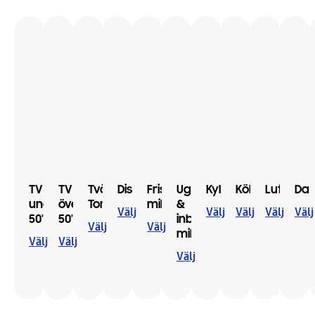
TV
TV
Tvättmaskin &
Diskmaskin
Fristående
Ugn
Kyl/frys
Köksfläkt
Luftvär
Dat
under
över
Torktumlare
mikro
&
Välj
Välj
Välj
Välj
Välj
50"
50"
inbyggd
Välj
Välj
mikro
Välj
Välj
Välj