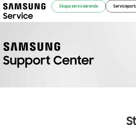
Skapa serviceärende
Serviceporta
S