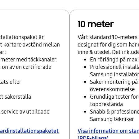
10 meter
tallationspaket är
Vårt standard 10-meters 
tt kortare avstånd mellan
designat för dig som har 
ar:
inne & utedel. Det inklud
 meter med täckkanaler.
En rörlängd på max 
tion av en certifierade
Professionell install
Samsung installatör
ats efter
Säker montering på 
överenskommelse
tt säkerställa
Grundliga tester för 
topprestanda
 service av utbildade
Snabb & professionel
Samsung tekniker
ardinstallationspaketet
Visa information om sta
(PDF-bilaga)