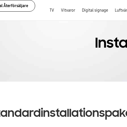
l Återförsäljare
TV
Vitvaror
Digital signage
Luftv
Insta
tandardinstallationspak