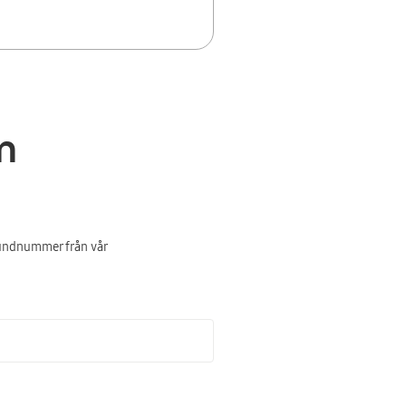
m
 kundnummer från vår