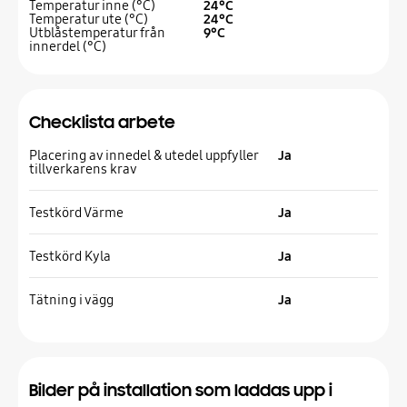
Temperatur inne (°C)
24°C
Temperatur ute (°C)
24°C
Utblåstemperatur från
9°C
innerdel (°C)
Checklista arbete
Placering av innedel & utedel uppfyller
Ja
tillverkarens krav
Testkörd Värme
Ja
Testkörd Kyla
Ja
Tätning i vägg
Ja
Bilder på installation som laddas upp i