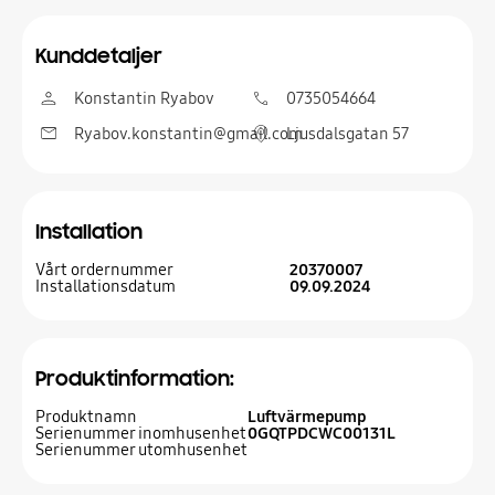
Kunddetaljer
Konstantin Ryabov
0735054664
Ryabov.konstantin@gmail.com
Ljusdalsgatan 57
Installation
Vårt ordernummer
20370007
Installationsdatum
09.09.2024
Produktinformation:
Produktnamn
Luftvärmepump
Serienummer inomhusenhet
0GQTPDCWC00131L
Serienummer utomhusenhet