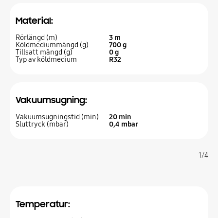
Material:
Rörlängd (m)
3 m
Köldmediummängd (g)
700 g
Tillsatt mängd (g)
0 g
Typ av köldmedium
R32
Vakuumsugning:
Vakuumsugningstid (min)
20 min
Sluttryck (mbar)
0,4 mbar
1/4
Temperatur: