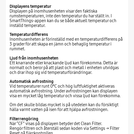
Displayens temperatur
Displayen på inomhusenheten visar den faktiska
rumstemperaturen, inte den temperatur du har ställt in. I
SmartThings-appen kan du se både aktuell temperatur och
inställd temperatur.
Temperaturdifferens
Inomhusenheten är förinställd med en temperaturdifferens på
3 grader för att skapa en jämn och behaglig temperatur i
rummet.
Ljud från inomhusenheten
Ett knarrande eller knackande ljud kan förekomma. Detta är
normalt och beror på att plast och metall i enheten utvidgas
och drar ihop sig vid temperaturförändringar.
Automatisk avfrostning
Vid temperaturer runt 0°C och hög luftfuktighet aktiveras
automatisk avfrostning. Under avfrostningen kan displayen
visa en mycket låg temperatur och vissa ljud kan förekomma.
Om det skulle bildas mycket is på utedelen kan du försiktigt
hälla varmt vatten på isen för att hjälpa avfrostningen.
Filterrengöring
När “CF” visas på displayen betyder det Clean Filter.
Rengör filtren och återställ sedan koden via Settings → Filter
Reset på fjärrkontrollen.